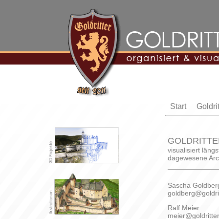
Start
Goldrit
GOLDRITTE
visualisiert län
dagewesene Arch
Sascha Goldber
goldberg@goldri
Ralf Meier
meier@goldritte